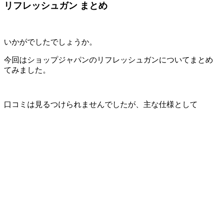
リフレッシュガン まとめ
いかがでしたでしょうか。
今回はショップジャパンのリフレッシュガンについてまとめ
てみました。
口コミは見るつけられませんでしたが、主な仕様として
「リフレッシュガン」
本体サイズ→約 幅50mm×高さ130mm×長さ180mm
重さ→約 560g
付属のアタッチメント
→球型アタッチメント×1、円柱型アタッチメント×1、U字型
アタッチメント×1、平型アタッチメント×1
コンパクトで軽量なので女性でも扱いやすく、39日間の返金