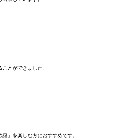
心を動かすワクワク。
盛りだくさんの「夢コンサート」。
イトより引用）
げてくれます。