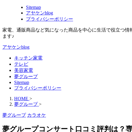
Sitemap
アヤケンblog
プライバシーポリシー
家電、通販商品など気になった商品を中心に生活で役立つ情
ます♪
アヤケンblog
キッチン家電
テレビ
美容家電
夢グループ
Sitemap
プライバシーポリシー
HOME
>
夢グループ
>
夢グループ
カラオケ
夢グループコンサート口コミ評判は？