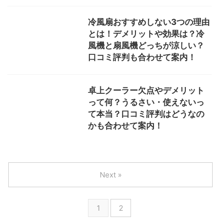
評判も案内！
ウォーターピーリング買っては
いけないって本当？やめたほう
がいい理由は？効果ない？デメ
リットや逆効果になるケースな
ど案内！
無印良品家電セット口コミ評判
や無印買ってはいけない家電や
デメリットを案内 ！
山善家電は壊れやすいって本
当？どこの国？日本製？セット
評判や安いと言われる理由、口
コミ評判も合わせて案内中！