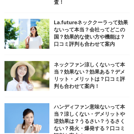
HOME
>
季節家電
>
季節家電
パナソニックジアイーノ効果な
しって本当？体に悪い？危険性
や安全性・アレルギーは？口コ
ミ評判もあわせて案内！
夢グループネッククーラー「夢
首元ひんやりリング」口コミ評
判は？長時間で最強なのか？他
のネッククーラーと比較も調