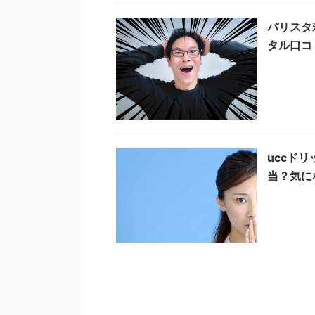
バリスタ
タル口コ
uccド
当？気に