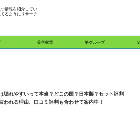
立つ情報を紹介してい
立てるようにリサーチ
ビ
美容家電
夢グループ
S
は壊れやすいって本当？どこの国？日本製？セット評判
言われる理由、口コミ評判も合わせて案内中！