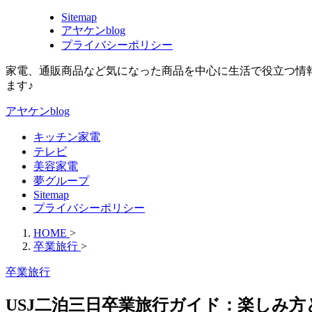
Sitemap
アヤケンblog
プライバシーポリシー
家電、通販商品など気になった商品を中心に生活で役立つ情
ます♪
アヤケンblog
キッチン家電
テレビ
美容家電
夢グループ
Sitemap
プライバシーポリシー
HOME
>
卒業旅行
>
卒業旅行
USJ二泊三日卒業旅行ガイド：楽しみ方