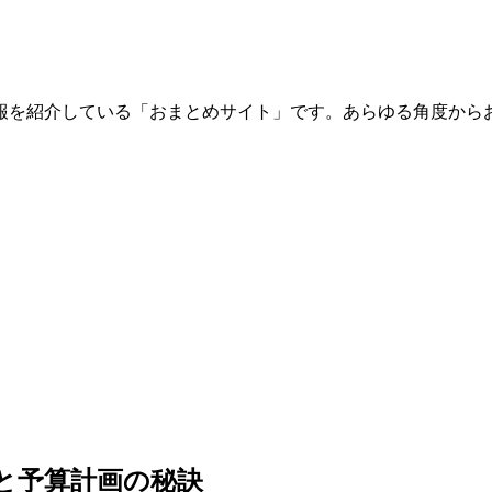
報を紹介している「おまとめサイト」です。あらゆる角度から
と予算計画の秘訣