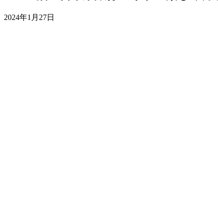
2024年1月27日