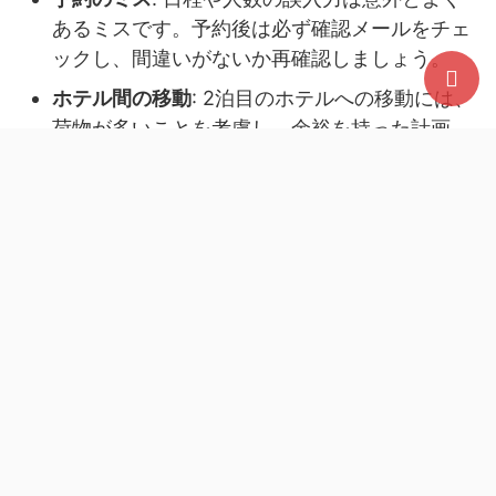
あるミスです。予約後は必ず確認メールをチェ
ックし、間違いがないか再確認しましょう。
ホテル間の移動
: 2泊目のホテルへの移動には、
荷物が多いことを考慮し、余裕を持った計画
を。可能であれば、荷物を送るサービスを利用
するのも一つの方法です。
これらの注意点を念頭に置くことで、予想外のトラ
ブルを避け、スムーズな旅行を楽しむことができま
す。では、まとめに進みましょう。
まとめ：楽天トラベルで快適な2泊の旅を